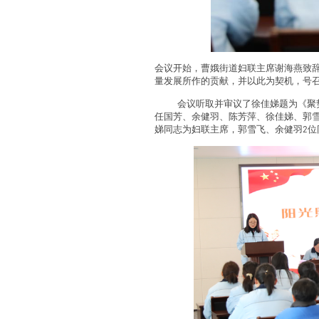
会议开始，曹娥街道妇联主席谢海燕致
量发展所作的贡献，并以此为契机，号召
会议听取并审议了徐佳娣题为《聚
任国芳、余健羽、陈芳萍、徐佳娣、郭
娣同志为妇联主席，郭雪飞、余健羽
2
位