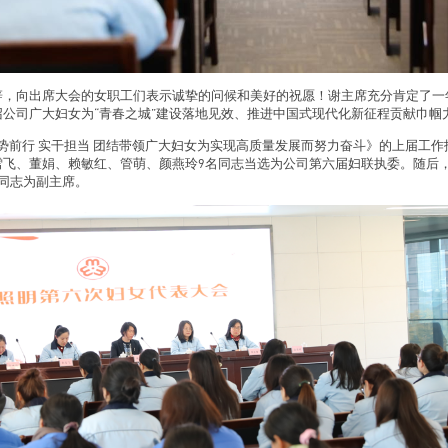
辞，向出席大会的女职工们表示诚挚的问候和美好的祝愿！谢主席充分肯定了一
公司广大妇女为“青春之城”建设落地见效、推进中国式现代化新征程贡献巾帼
势前行 实干担当 团结带领广大妇女为实现高质量发展而努力奋斗》的上届工
雪飞、董娟、赖敏红、管萌、颜燕玲9名同志当选为公司第六届妇联执委。随后
同志为副主席。