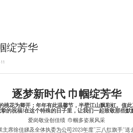
帼绽芳华
11
逐梦新时代 巾帼绽芳华
桃花为卿开；年年有此温馨节，半壁江山飘彩虹。值此
诚挚的祝福
!
在这个特殊的日子里，让我们一起致敬那些默
爱岗敬业创佳绩
巾帼多姿展风采
联主席徐佳娣及全体执委为公司
2023
年度“三八红旗手”送