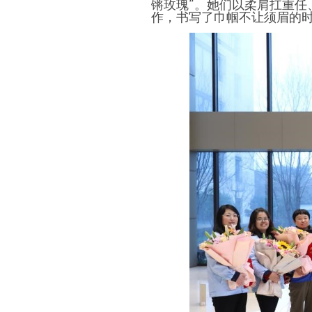
锵玫瑰”。她们以柔肩扛重
作，书写了巾帼不让须眉的